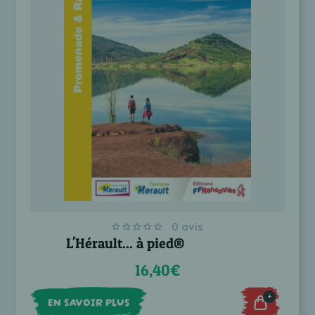
0 avis
L'Hérault... à pied®
16,40€
+
EN SAVOIR PLUS