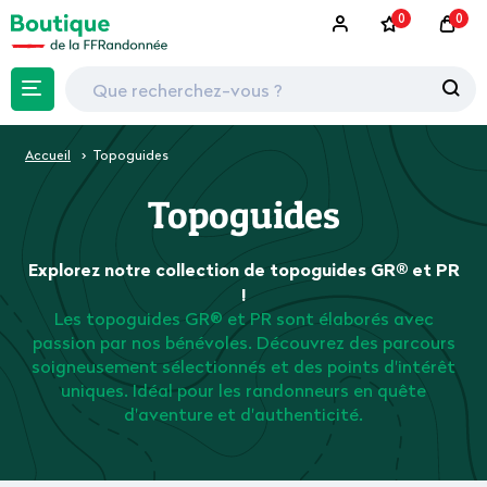
0
0
Accueil
Topoguides
Topoguides
Explorez notre collection de topoguides GR® et PR
!
Les topoguides GR® et PR sont élaborés avec
passion par nos bénévoles. Découvrez des parcours
soigneusement sélectionnés et des points d'intérêt
uniques. Idéal pour les randonneurs en quête
d'aventure et d'authenticité.