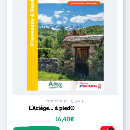
0 avis
L'Ariège... à pied®
16,40€
+