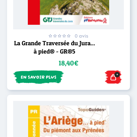
0 avis
La Grande Traversée du Jura...
à pied® - GR®5
18,40€
+
EN SAVOIR PLUS