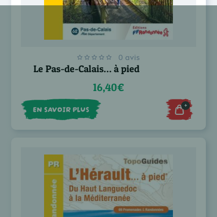
0 avis
Le Pas-de-Calais… à pied
16,40€
+
EN SAVOIR PLUS