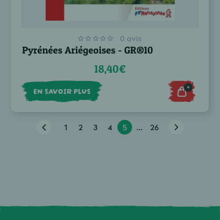
0 avis
Pyrénées Ariégeoises - GR®10
18,40€
+
EN SAVOIR PLUS
1
2
3
4
5
...
26