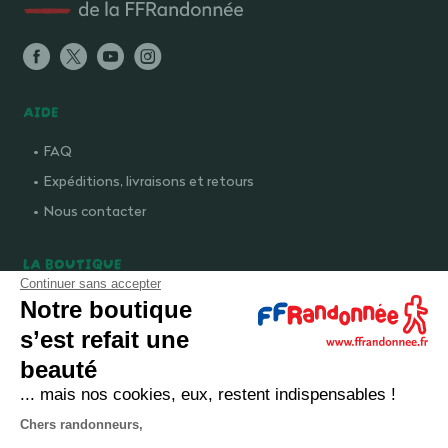
AIDE
FAQ
Expéditions, livraisons et retours
Nous contacter
LA BOUTIQUE
Continuer sans accepter
Qui sommes-nous ?
Notre boutique
Comment devenir adhérent ?
s’est refait une
Mentions légales
beauté
CGV et politique de confidentialité
... mais nos cookies, eux, restent indispensables !
Cookies
Chers randonneurs,