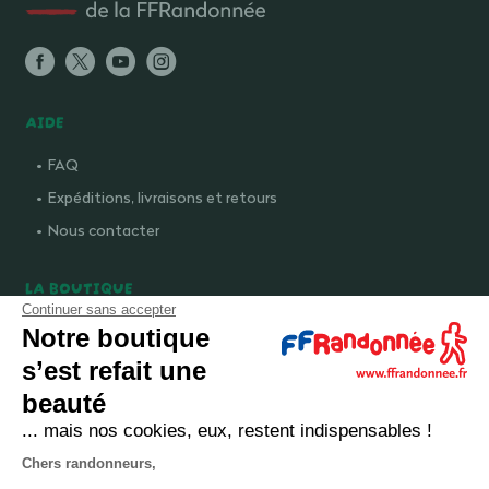
AIDE
FAQ
Expéditions, livraisons et retours
Nous contacter
LA BOUTIQUE
Continuer sans accepter
Qui sommes-nous ?
Notre boutique
Comment devenir adhérent ?
s’est refait une
Mentions légales
beauté
CGV et politique de confidentialité
... mais nos cookies, eux, restent indispensables !
Cookies
Chers randonneurs,