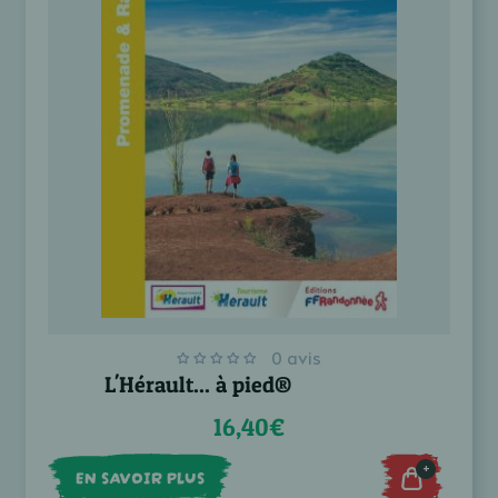
0 avis
L'Hérault... à pied®
16,40€
+
EN SAVOIR PLUS