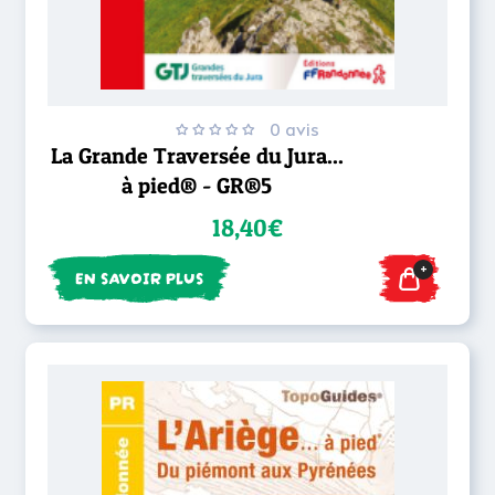
0 avis
La Grande Traversée du Jura...
à pied® - GR®5
18,40€
+
EN SAVOIR PLUS