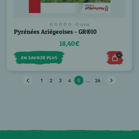
0 avis
Pyrénées Ariégeoises - GR®10
18,40€
+
EN SAVOIR PLUS
1
2
3
4
5
...
26