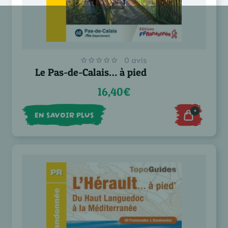
0 avis
Le Pas-de-Calais… à pied
16,40€
+
EN SAVOIR PLUS