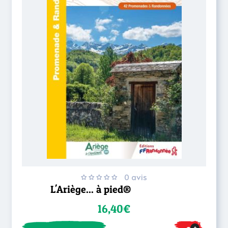
0 avis
L'Ariège... à pied®
16,40€
+