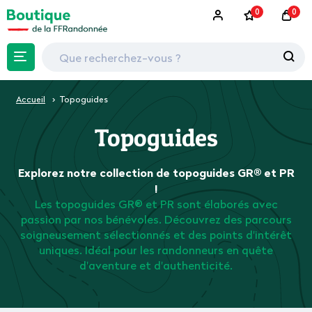
0
0
Accueil
Topoguides
Topoguides
Explorez notre collection de topoguides GR® et PR
!
Les topoguides GR® et PR sont élaborés avec
passion par nos bénévoles. Découvrez des parcours
soigneusement sélectionnés et des points d'intérêt
uniques. Idéal pour les randonneurs en quête
d'aventure et d'authenticité.