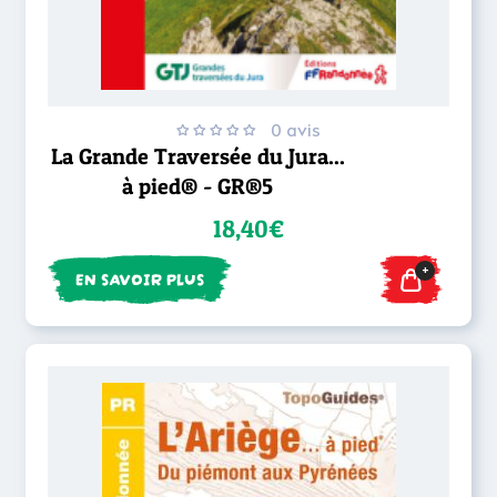
0 avis
La Grande Traversée du Jura...
à pied® - GR®5
18,40€
+
EN SAVOIR PLUS