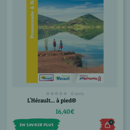
0 avis
L'Hérault... à pied®
16,40€
+
EN SAVOIR PLUS