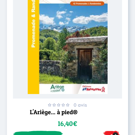
0 avis
L'Ariège... à pied®
16,40€
+