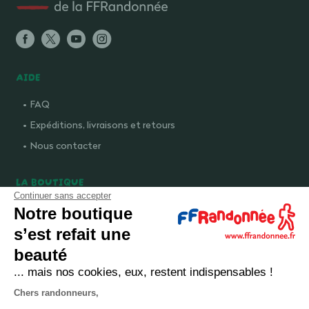
AIDE
FAQ
Expéditions, livraisons et retours
Nous contacter
LA BOUTIQUE
Continuer sans accepter
Qui sommes-nous ?
Notre boutique
Comment devenir adhérent ?
s’est refait une
Mentions légales
beauté
CGV et politique de confidentialité
... mais nos cookies, eux, restent indispensables !
Cookies
Chers randonneurs,