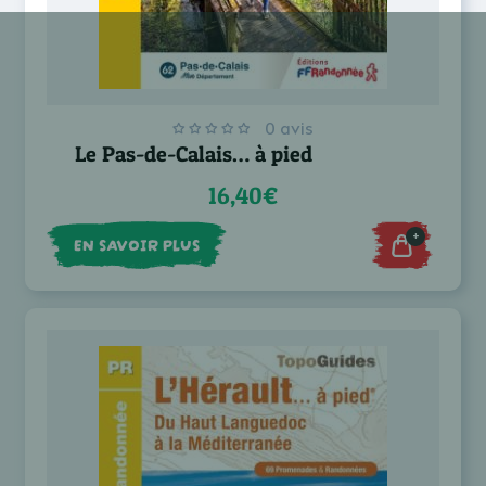
0 avis
Le Pas-de-Calais… à pied
16,40€
+
EN SAVOIR PLUS