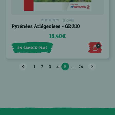
0 avis
Pyrénées Ariégeoises - GR®10
18,40€
+
EN SAVOIR PLUS
1
2
3
4
5
...
26