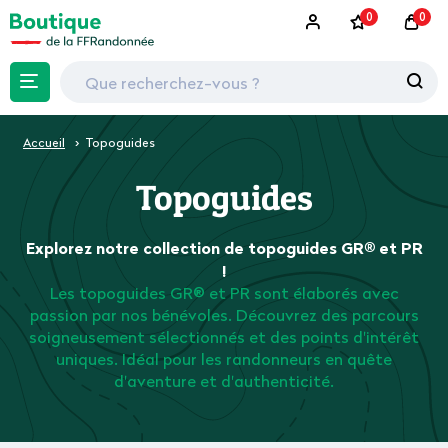
0
0
Accueil
Topoguides
Topoguides
Explorez notre collection de topoguides GR® et PR
!
Les topoguides GR® et PR sont élaborés avec
passion par nos bénévoles. Découvrez des parcours
soigneusement sélectionnés et des points d'intérêt
uniques. Idéal pour les randonneurs en quête
d'aventure et d'authenticité.