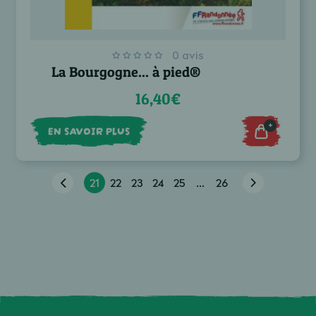
0 avis
La Bourgogne... à pied®
16,40€
+
EN SAVOIR PLUS
21
22
23
24
25
...
26