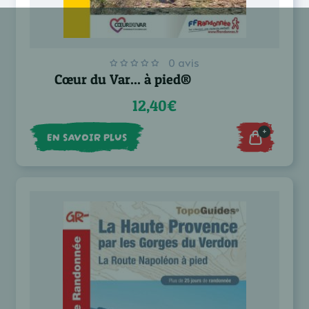
0 avis
Cœur du Var... à pied®
12,40€
+
EN SAVOIR PLUS