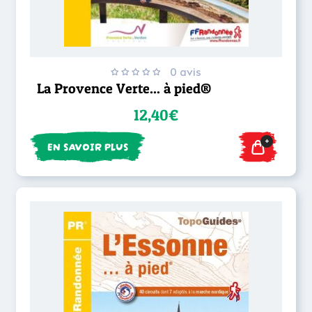
0 avis
La Provence Verte... à pied®
12,40€
+
EN SAVOIR PLUS