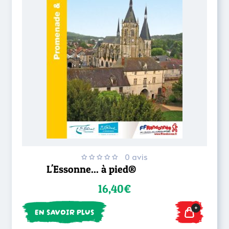
0 avis
L'Essonne... à pied®
16,40€
+
EN SAVOIR PLUS