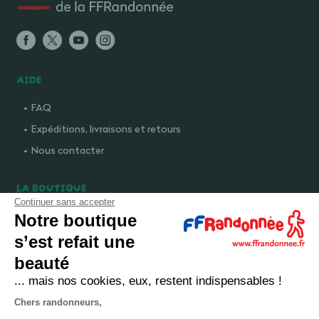
AIDE
FAQ
Expéditions, livraisons et retours
Nous contacter
LA BOUTIQUE
Continuer sans accepter
Qui sommes-nous ?
Notre boutique
Comment devenir adhérent ?
s’est refait une
Mentions légales
beauté
CGV et politique de confidentialité
... mais nos cookies, eux, restent indispensables !
Cookies
Chers randonneurs,