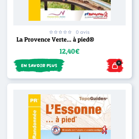
0 avis
La Provence Verte... à pied®
12,40€
+
EN SAVOIR PLUS