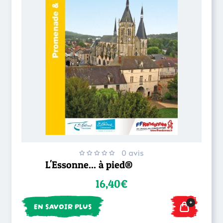
0 avis
L'Essonne... à pied®
16,40€
+
EN SAVOIR PLUS