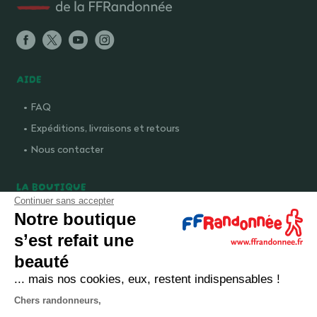
AIDE
FAQ
Expéditions, livraisons et retours
Nous contacter
LA BOUTIQUE
Continuer sans accepter
Qui sommes-nous ?
Notre boutique
Comment devenir adhérent ?
s’est refait une
Mentions légales
beauté
CGV et politique de confidentialité
... mais nos cookies, eux, restent indispensables !
Cookies
Chers randonneurs,