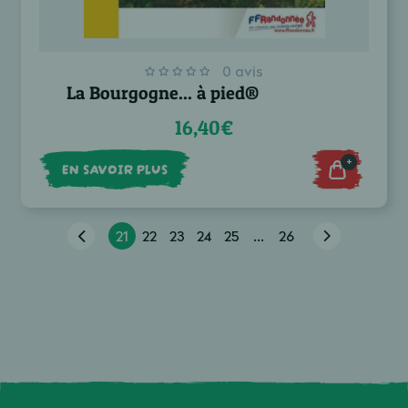
0 avis
La Bourgogne... à pied®
16,40€
+
EN SAVOIR PLUS
21
22
23
24
25
...
26