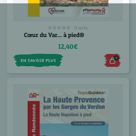
0 avis
Cœur du Var... à pied®
12,40€
+
EN SAVOIR PLUS