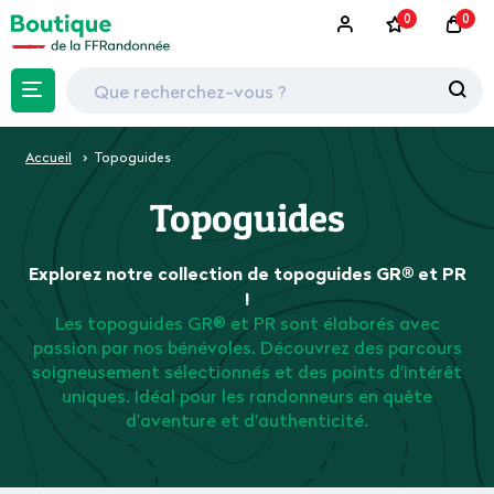
0
0
Accueil
Topoguides
Topoguides
Explorez notre collection de topoguides GR® et PR
!
Les topoguides GR® et PR sont élaborés avec
passion par nos bénévoles. Découvrez des parcours
soigneusement sélectionnés et des points d'intérêt
uniques. Idéal pour les randonneurs en quête
d'aventure et d'authenticité.