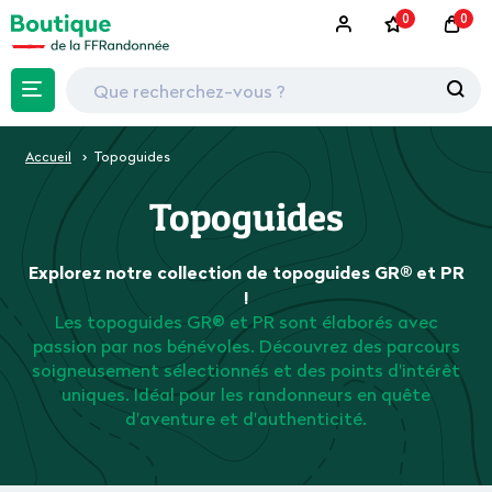
0
0
Accueil
Topoguides
Topoguides
Explorez notre collection de topoguides GR® et PR
!
Les topoguides GR® et PR sont élaborés avec
passion par nos bénévoles. Découvrez des parcours
soigneusement sélectionnés et des points d'intérêt
uniques. Idéal pour les randonneurs en quête
d'aventure et d'authenticité.