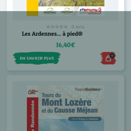
0 avis
Les Ardennes... à pied®
16,40€
+
EN SAVOIR PLUS