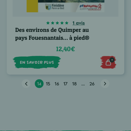
1 avis
Des environs de Quimper au
pays Fouesnantais… à pied®
12,40€
+
EN SAVOIR PLUS
14
15
16
17
18
...
26