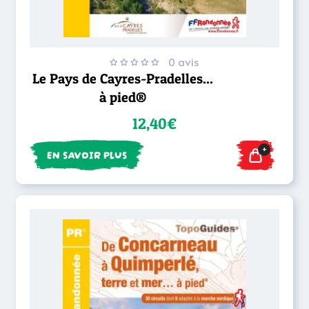
0 avis
Le Pays de Cayres-Pradelles...
à pied®
12,40€
+
EN SAVOIR PLUS