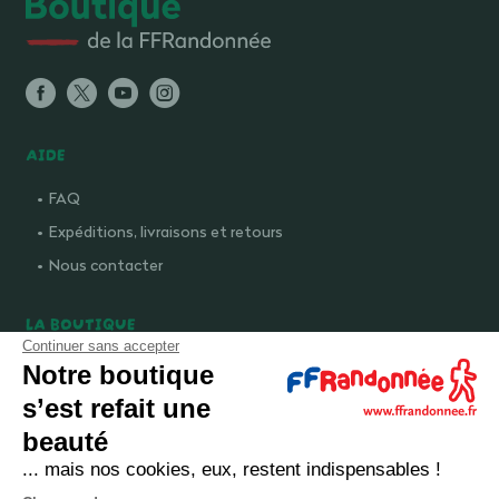
AIDE
FAQ
Expéditions, livraisons et retours
Nous contacter
LA BOUTIQUE
Continuer sans accepter
Qui sommes-nous ?
Notre boutique
Comment devenir adhérent ?
s’est refait une
Mentions légales
beauté
CGV et politique de confidentialité
... mais nos cookies, eux, restent indispensables !