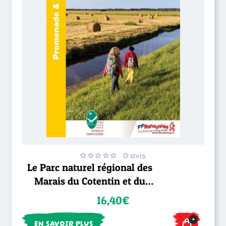
0 avis
Le Parc naturel régional des
Marais du Cotentin et du
Bessin... à pied®
16,40€
+
EN SAVOIR PLUS