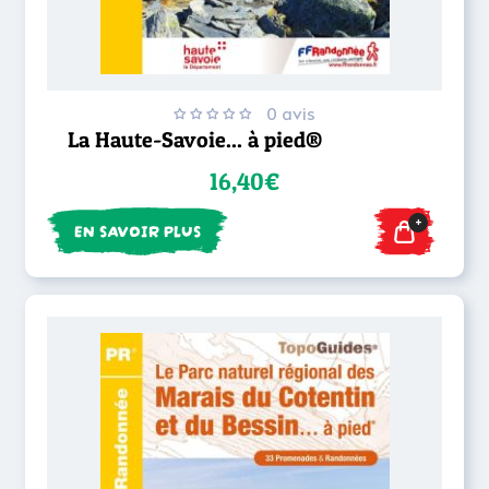
0 avis
La Haute-Savoie... à pied®
16,40€
+
EN SAVOIR PLUS