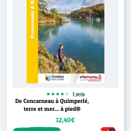
1 avis
De Concarneau à Quimperlé,
terre et mer... à pied®
12,40€
+