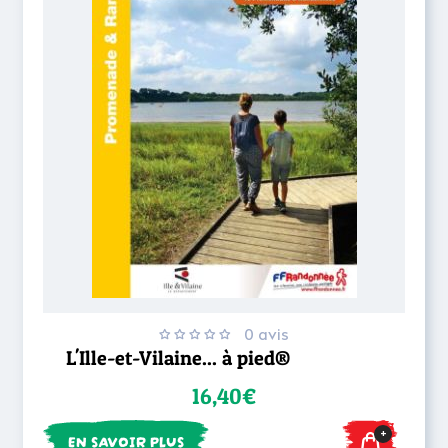
0 avis
L'Ille-et-Vilaine... à pied®
16,40€
+
EN SAVOIR PLUS