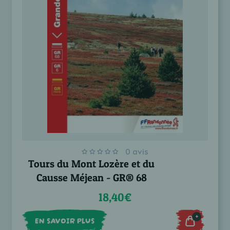
0 avis
Tours du Mont Lozère et du
Causse Méjean - GR® 68
18,40€
+
EN SAVOIR PLUS