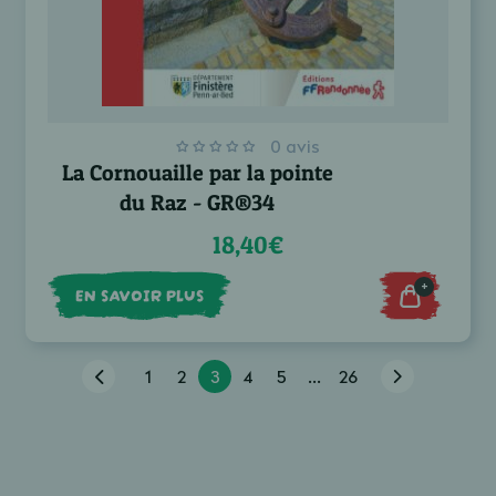
0 avis
La Cornouaille par la pointe
du Raz - GR®34
18,40€
+
EN SAVOIR PLUS
1
2
3
4
5
...
26