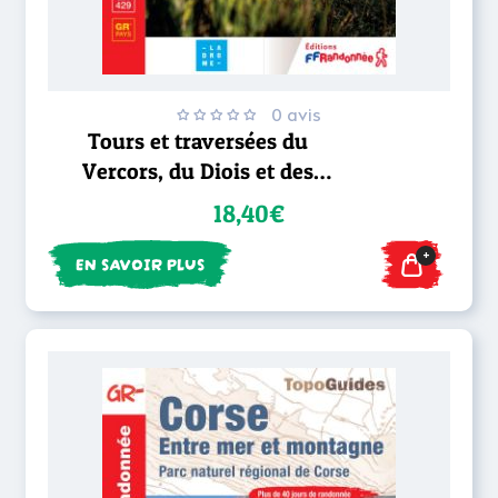
0 avis
Tours et traversées du
Vercors, du Diois et des
Baronnies - GR® 9
18,40€
+
EN SAVOIR PLUS