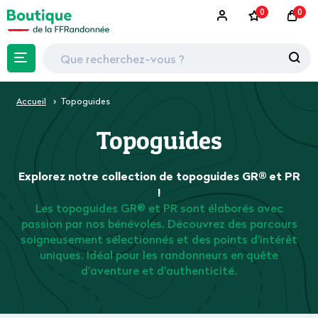
0
0
Accueil
Topoguides
Topoguides
Explorez notre collection de topoguides GR® et PR
!
Les topoguides GR® et PR sont élaborés avec
passion par nos bénévoles. Découvrez des parcours
soigneusement sélectionnés et des points d'intérêt
uniques. Idéal pour les randonneurs en quête
d'aventure et d'authenticité.