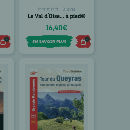
0 avis
Le Val d'Oise... à pied®
16,40€
+
+
EN SAVOIR PLUS