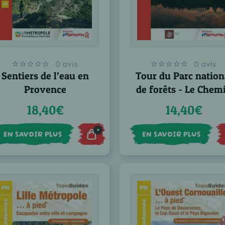
0 avis
0 avis
Sentiers de l’eau en
Tour du Parc nation
Provence
de forêts - Le Chem
de la Belle étoile
18,40€
14,40€
+
EN SAVOIR PLUS
EN SAVOIR PLUS