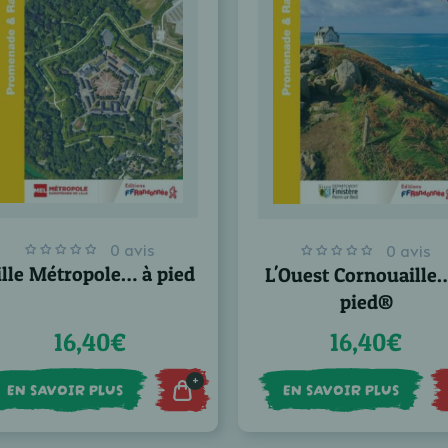
0 avis
0 avis
ille Métropole… à pied
L'Ouest Cornouaille
pied®
16,40€
16,40€
+
EN SAVOIR PLUS
EN SAVOIR PLUS