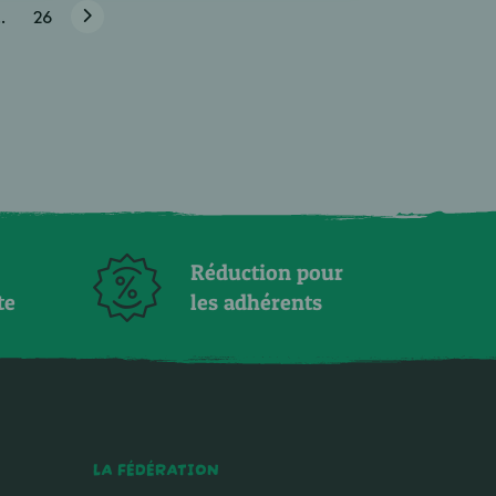
..
26
Réduction pour
te
les adhérents
LA FÉDÉRATION