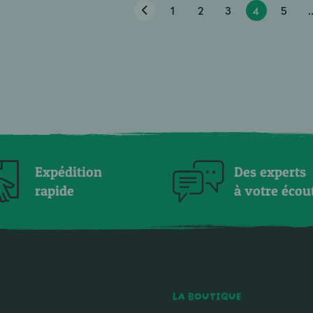
1
2
3
4
5
.
Expédition
Des experts
rapide
à votre écou
LA BOUTIQUE