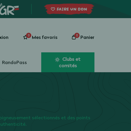
FAIRE UN DON
0
0
xion
Mes favoris
Panier
Clubs et
RandoPass
comités
oigneusement sélectionnés et des points
authenticité.