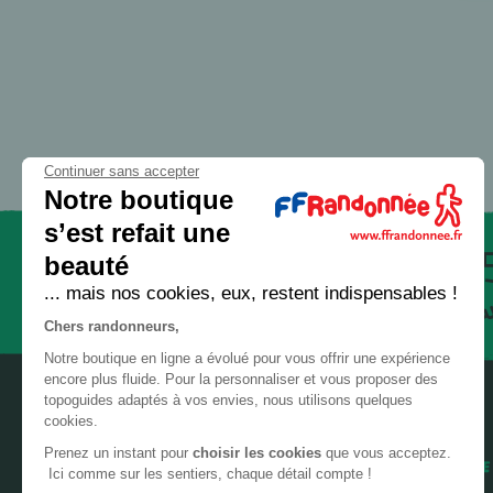
32 - Gers
GR® 56
GR® 58
33 - Gironde
GR® 59
34 - Hérault
GR® 5E
35 - Ille-et-Vilaine
GR® 6
36 - Indre
Continuer sans accepter
GR® 61
Notre boutique
37 - Indre-et-Loire
GR® 62
s’est refait une
38 - Isère
GR® 63
beauté
Paiement
... mais nos cookies, eux, restent indispensables !
39 - Jura
GR® 65
sécurisé
Chers randonneurs,
GR® 651
40 - Landes
Notre boutique en ligne a évolué pour vous offrir une expérience
GR® 652
41 - Loir-et-Cher
encore plus fluide. Pour la personnaliser et vous proposer des
GR® 653
topoguides adaptés à vos envies, nous utilisons quelques
42 - Loire
cookies.
GR® 653D
Prenez un instant pour
choisir les cookies
que vous acceptez.
43 - Haute-Loire
AIDE
GR® 654
Ici comme sur les sentiers, chaque détail compte !