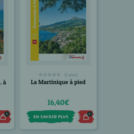
0 avis
La Martinique à pied
… à
16,40€
+
+
EN SAVOIR PLUS