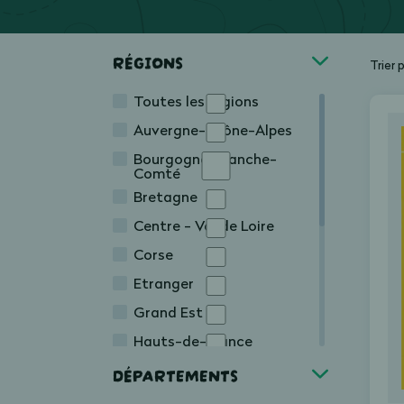
RÉGIONS
Trier 
Toutes les régions
Auvergne-Rhône-Alpes
Bourgogne-Franche-
Comté
Bretagne
Centre - Val de Loire
Corse
Etranger
Grand Est
Hauts-de-France
Île-de-France
DÉPARTEMENTS
Normandie