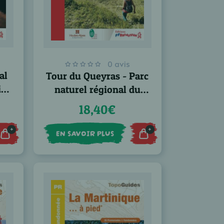
0 avis
al
Tour du Queyras - Parc
in
naturel régional du
Queyras - GR® 58
18,40€
+
+
EN SAVOIR PLUS