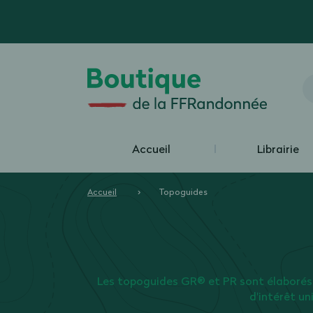
Accueil
Librairie
Accueil
Topoguides
Les topoguides GR® et PR sont élaborés
d'intérêt un