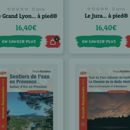
0 avis
0 avis
Le Jura... à pied®
e Grand Lyon... à pied®
16,40€
16,40€
+
EN SAVOIR PLUS
EN SAVOIR PLUS