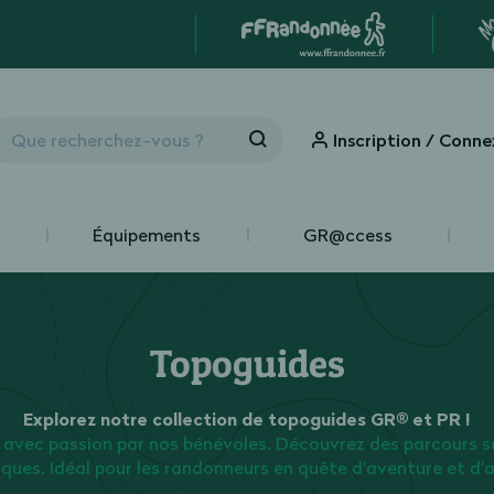
Inscription / Conne
Équipements
GR@ccess
Topoguides
Explorez notre collection de topoguides GR® et PR !
 avec passion par nos bénévoles. Découvrez des parcours s
iques. Idéal pour les randonneurs en quête d'aventure et d'