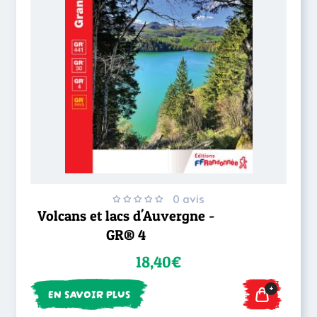
0 avis
Volcans et lacs d'Auvergne -
GR® 4
18,40€
+
EN SAVOIR PLUS