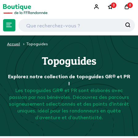
0
0
Accueil
Topoguides
Topoguides
Explorez notre collection de topoguides GR® et PR
!
Les topoguides GR® et PR sont élaborés avec
passion par nos bénévoles. Découvrez des parcours
soigneusement sélectionnés et des points d'intérêt
uniques. Idéal pour les randonneurs en quête
d'aventure et d'authenticité.