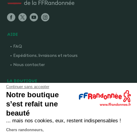
AIDE
FAQ
Expéditions, livraisons et retours
Nous contacter
LA BOUTIQUE
Continuer sans accepter
Qui sommes-nous ?
Notre boutique
Comment devenir adhérent ?
s’est refait une
Mentions légales
beauté
CGV et politique de confidentialité
... mais nos cookies, eux, restent indispensables !
Cookies
Chers randonneurs,