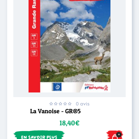
0 avis
La Vanoise - GR®5
18,40€
+
EN SAVOIR PLUS