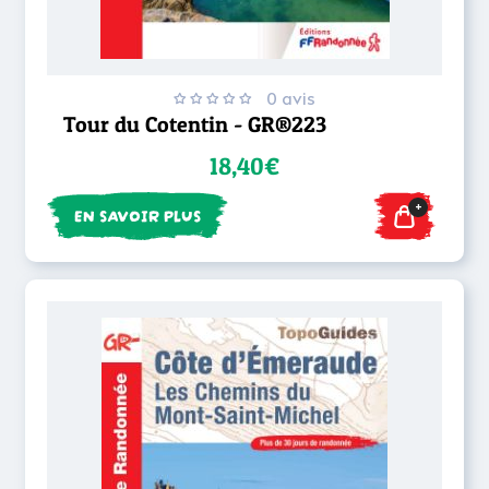
0 avis
Tour du Cotentin - GR®223
18,40€
+
EN SAVOIR PLUS