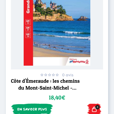
0 avis
Côte d'Émeraude : les chemins
du Mont-Saint-Michel -
GR®34
18,40€
+
EN SAVOIR PLUS