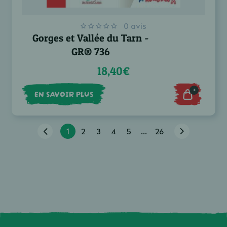
0 avis
Gorges et Vallée du Tarn -
GR® 736
18,40€
+
EN SAVOIR PLUS
1
2
3
4
5
...
26