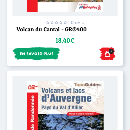
0 avis
Volcan du Cantal - GR®400
18,40€
+
EN SAVOIR PLUS