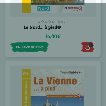
0 avis
Le Nord... à pied®
16,40€
+
EN SAVOIR PLUS