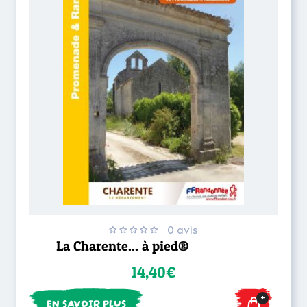
0 avis
La Charente... à pied®
14,40€
+
EN SAVOIR PLUS