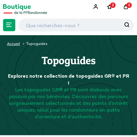
0
0
Accueil
Topoguides
Topoguides
Explorez notre collection de topoguides GR® et PR
!
Les topoguides GR® et PR sont élaborés avec
passion par nos bénévoles. Découvrez des parcours
soigneusement sélectionnés et des points d'intérêt
uniques. Idéal pour les randonneurs en quête
d'aventure et d'authenticité.