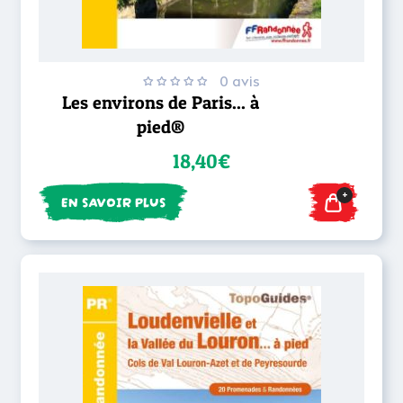
0 avis
Les environs de Paris... à
pied®
18,40€
+
EN SAVOIR PLUS