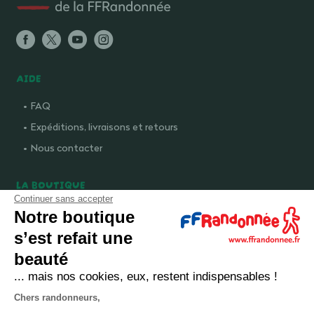
AIDE
FAQ
Expéditions, livraisons et retours
Nous contacter
LA BOUTIQUE
Continuer sans accepter
Qui sommes-nous ?
Notre boutique
Comment devenir adhérent ?
s’est refait une
Mentions légales
beauté
CGV et politique de confidentialité
... mais nos cookies, eux, restent indispensables !
Cookies
Chers randonneurs,