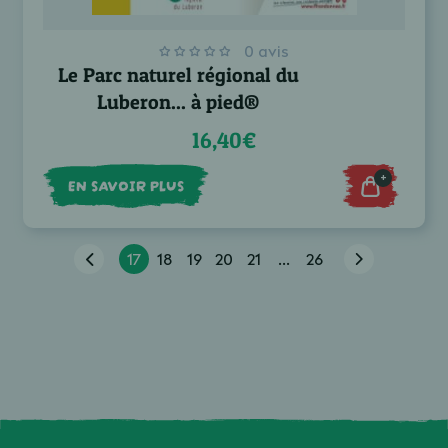
0 avis
Le Parc naturel régional du
Luberon... à pied®
16,40€
+
EN SAVOIR PLUS
17
18
19
20
21
...
26