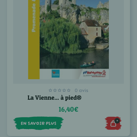
0 avis
La Vienne... à pied®
16,40€
+
EN SAVOIR PLUS