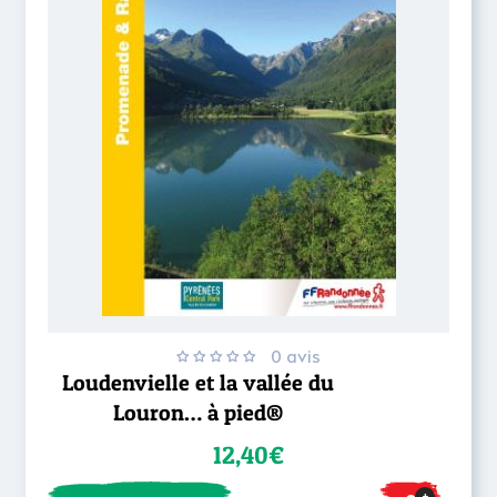
0 avis
Loudenvielle et la vallée du
Louron… à pied®
12,40€
+