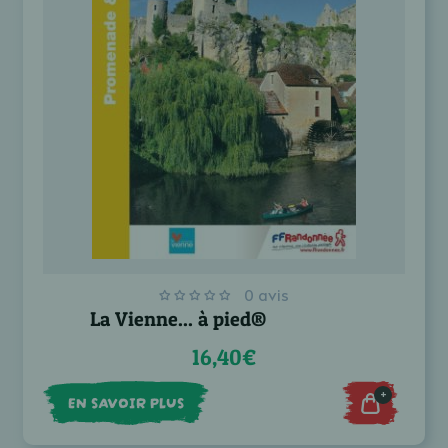
0 avis
La Vienne... à pied®
16,40€
+
EN SAVOIR PLUS