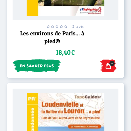
0 avis
Les environs de Paris... à
pied®
18,40€
+
EN SAVOIR PLUS