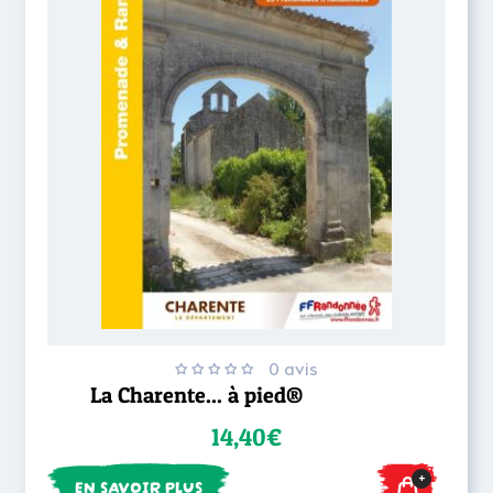
0 avis
La Charente... à pied®
14,40€
+
EN SAVOIR PLUS