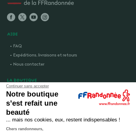
AIDE
FAQ
Expéditions, livraisons et retours
Nous contacter
LA BOUTIQUE
Continuer sans accepter
Qui sommes-nous ?
Notre boutique
Comment devenir adhérent ?
s’est refait une
Mentions légales
beauté
CGV et politique de confidentialité
... mais nos cookies, eux, restent indispensables !
Cookies
Chers randonneurs,