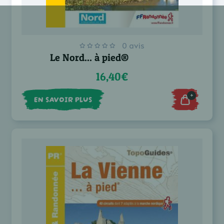
0 avis
Le Nord... à pied®
16,40€
+
EN SAVOIR PLUS