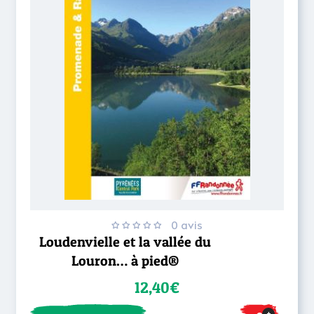
0 avis
Loudenvielle et la vallée du
Louron… à pied®
12,40€
+