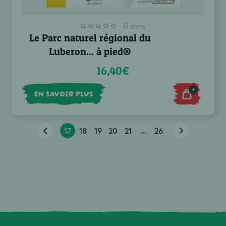
0 avis
Le Parc naturel régional du
Luberon... à pied®
16,40€
+
EN SAVOIR PLUS
17
18
19
20
21
...
26