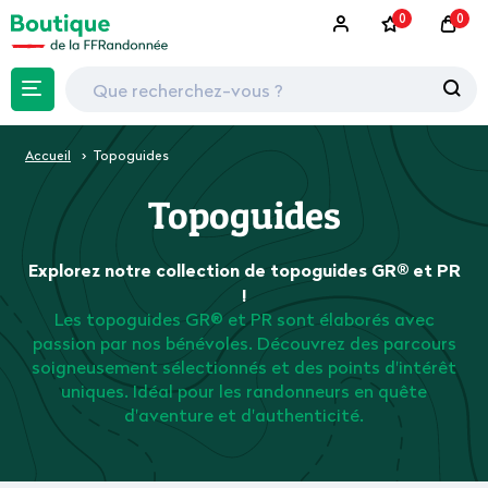
0
0
Accueil
Topoguides
Topoguides
Explorez notre collection de topoguides GR® et PR
!
Les topoguides GR® et PR sont élaborés avec
passion par nos bénévoles. Découvrez des parcours
soigneusement sélectionnés et des points d'intérêt
uniques. Idéal pour les randonneurs en quête
d'aventure et d'authenticité.