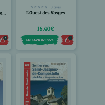
0 avis
L'Ouest des Vosges
e...
16,40€
+
+
EN SAVOIR PLUS