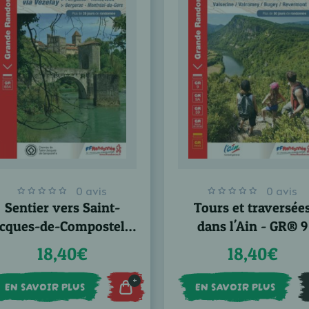
0 avis
0 avis
Sentier vers Saint-
Tours et traversée
acques-de-Compostelle
dans l'Ain - GR® 9
: Périgueux -
18,40€
18,40€
Roncevaux - GR®654
+
EN SAVOIR PLUS
EN SAVOIR PLUS