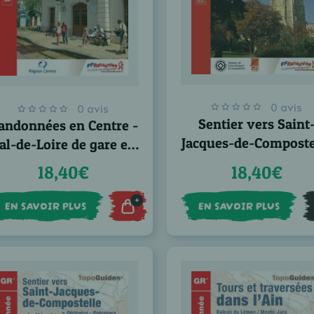
0 avis
0 avis
Sentier vers Saint
andonnées en Centre -
Jacques-de-Composte
al-de-Loire de gare en
: Bruxelles-Paris-To
gare
18,40€
18,40€
- GR® 655
+
EN SAVOIR PLUS
EN SAVOIR PLUS