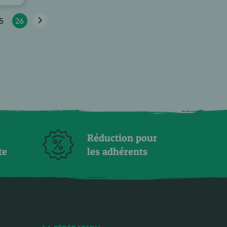
5
26
Réduction pour
te
les adhérents
LA FÉDÉRATION