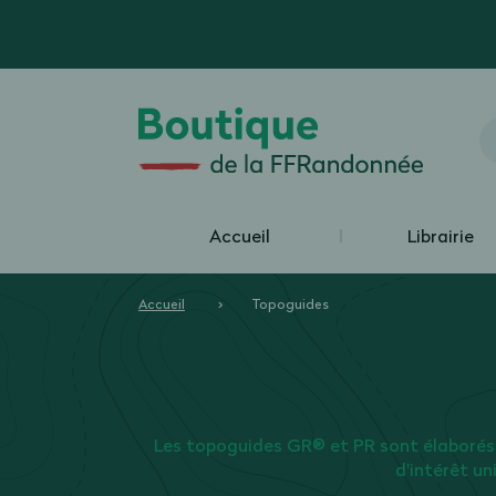
Accueil
Librairie
Accueil
Topoguides
Les topoguides GR® et PR sont élaborés
d'intérêt un