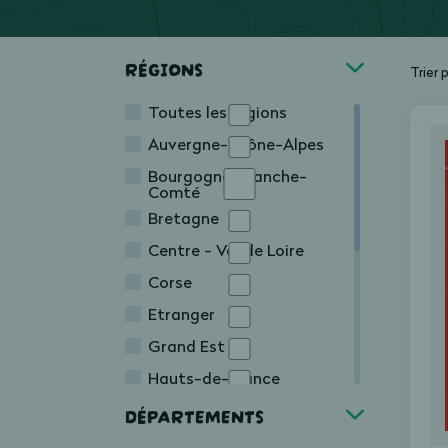
RÉGIONS
Trier 
Toutes les régions
Auvergne-Rhône-Alpes
Bourgogne-Franche-
Comté
Bretagne
Centre - Val de Loire
Corse
Etranger
Grand Est
Hauts-de-France
Île-de-France
DÉPARTEMENTS
Normandie