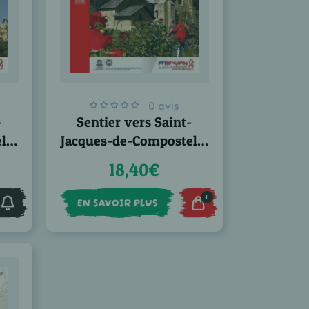
0 avis
-
Sentier vers Saint-
lle
Jacques-de-Compostelle
urs
: Montgenèvre - Arles -
18,40€
GR® 653D
+
EN SAVOIR PLUS