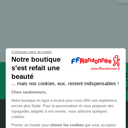
32 - Gers
GR® 56
GR® 58
33 - Gironde
GR® 59
34 - Hérault
GR® 5E
35 - Ille-et-Vilaine
GR® 6
36 - Indre
GR® 61
Continuer sans accepter
37 - Indre-et-Loire
Notre boutique
GR® 62
38 - Isère
s’est refait une
GR® 63
beauté
39 - Jura
GR® 65
Paiement
... mais nos cookies, eux, restent indispensables !
sécurisé
GR® 651
40 - Landes
Chers randonneurs,
GR® 652
41 - Loir-et-Cher
Notre boutique en ligne a évolué pour vous offrir une expérience
GR® 653
encore plus fluide. Pour la personnaliser et vous proposer des
42 - Loire
topoguides adaptés à vos envies, nous utilisons quelques
GR® 653D
cookies.
43 - Haute-Loire
GR® 654
Prenez un instant pour
choisir les cookies
que vous acceptez.
AIDE