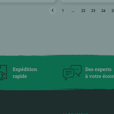
1
...
22
23
24
2
Expédition
Des experts
rapide
à votre écou
LA BOUTIQUE