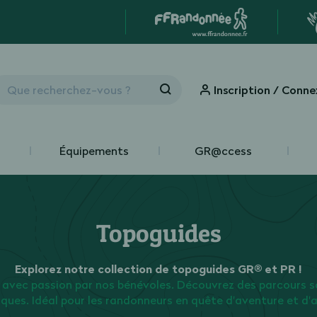
Inscription / Conne
Équipements
GR@ccess
Topoguides
Explorez notre collection de topoguides GR® et PR !
 avec passion par nos bénévoles. Découvrez des parcours s
iques. Idéal pour les randonneurs en quête d'aventure et d'