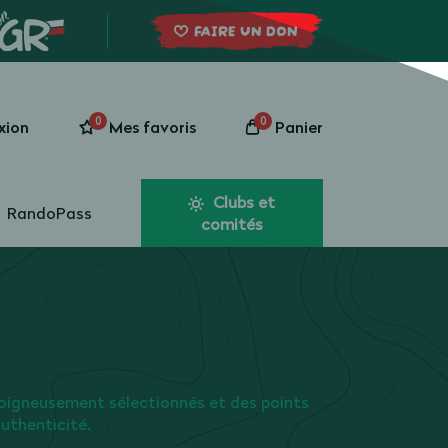
FAIRE UN DON
0
0
xion
Mes favoris
Panier
Clubs et
RandoPass
comités
oigneusement sélectionnés et des points
authenticité.