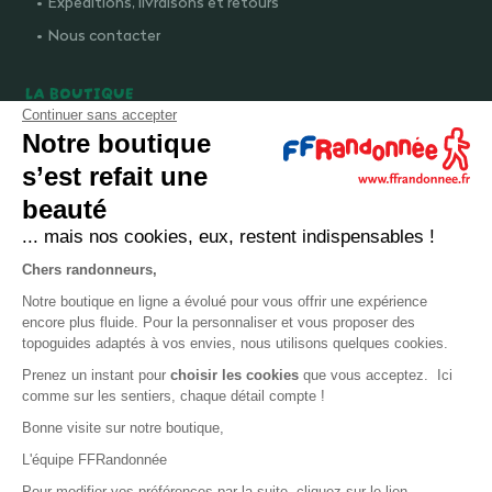
Expéditions, livraisons et retours
Nous contacter
LA BOUTIQUE
Continuer sans accepter
Qui sommes-nous ?
Notre boutique
Comment devenir adhérent ?
s’est refait une
Mentions légales
beauté
CGV et politique de confidentialité
... mais nos cookies, eux, restent indispensables !
Cookies
Chers randonneurs,
Notre boutique en ligne a évolué pour vous offrir une expérience
LA FÉDÉRATION
encore plus fluide. Pour la personnaliser et vous proposer des
topoguides adaptés à vos envies, nous utilisons quelques cookies.
FFRandonnée
Prenez un instant pour
choisir les cookies
que vous acceptez. Ici
comme sur les sentiers, chaque détail compte !
Mon GR
Bonne visite sur notre boutique,
Faire un don
L'équipe FFRandonnée
Bénévoles
Pour modifier vos préférences par la suite, cliquez sur le lien