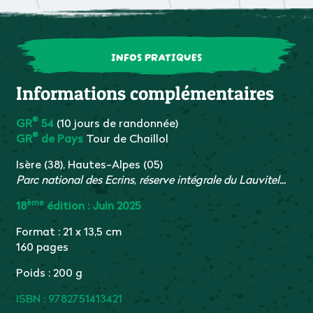
INFOS PRATIQUES
Informations complémentaires
®
GR
54
(10 jours de randonnée)
®
GR
de Pays
Tour de Chaillol
Isère (38), Hautes-Alpes (05)
Parc national des Ecrins, réserve intégrale du Lauvitel...
ème
18
édition : Juin 2025
Format : 21 x 13,5 cm
160 pages
Poids : 200 g
ISBN : 9782751413421