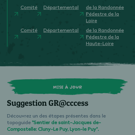
Comité
Départemental
de la Randonnée
Pédestre de la
Loire
Comité
Départemental
de la Randonnée
Pédestre de la
Haute-Loire
MISE À JOUR
Suggestion GR@cccess
Découvrez un des étapes présentes dans le
topoguide
"Sentier de saint-Jacques de-
Compostelle: Cluny-Le Puy, Lyon-le Puy".