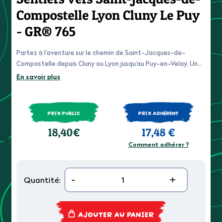
Compostelle Lyon Cluny Le Puy
- GR® 765
Partez à l’aventure sur le chemin de Saint-Jacques-de-
Compostelle depuis Cluny ou Lyon jusqu’au Puy-en-Velay. Un
itinéraire mythique à travers des paysages variés, entre
En savoir plus
vignobles, montagnes et patrimoine historique.
PRIX PUBLIC
PRIX ADHÉRENT
18,40€
17,48 €
Comment adhérer ?
-
+
Quantité:
AJOUTER AU PANIER