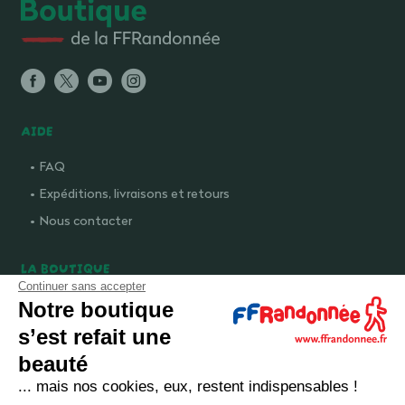
AIDE
FAQ
Expéditions, livraisons et retours
Nous contacter
LA BOUTIQUE
Continuer sans accepter
Qui sommes-nous ?
Notre boutique
Comment devenir adhérent ?
s’est refait une
Mentions légales
beauté
CGV et politique de confidentialité
... mais nos cookies, eux, restent indispensables !