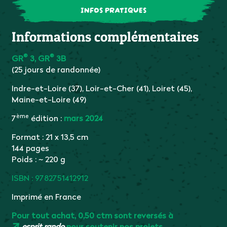
INFOS PRATIQUES
Informations complémentaires
®
®
GR
3,
GR
3B
(25 jours de randonnée)
Indre-et-Loire (37), Loir-et-Cher (41), Loiret (45),
Maine-et-Loire (49)
ème
7
édition :
mars 2024
Format : 21 x 13,5 cm
144 pages
Poids : ~ 220 g
ISBN : 9782751412912
Imprimé en France
Pour tout achat, 0,50 ctm sont reversés à
esprit rando
pour soutenir nos projets.