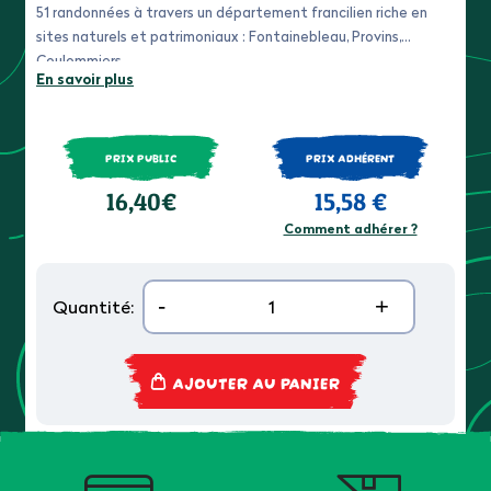
51 randonnées à travers un département francilien riche en
sites naturels et patrimoniaux : Fontainebleau, Provins,
Coulommiers...
En savoir plus
PRIX PUBLIC
PRIX ADHÉRENT
16,40€
15,58 €
Comment adhérer ?
-
+
Quantité:
AJOUTER AU PANIER