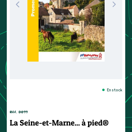
En stock
Réf.
D077
La Seine-et-Marne... à pied®