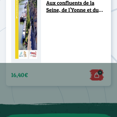
Aux confluents de la
Seine, de l'Yonne et du
Loing... à pied®
+
16,40€