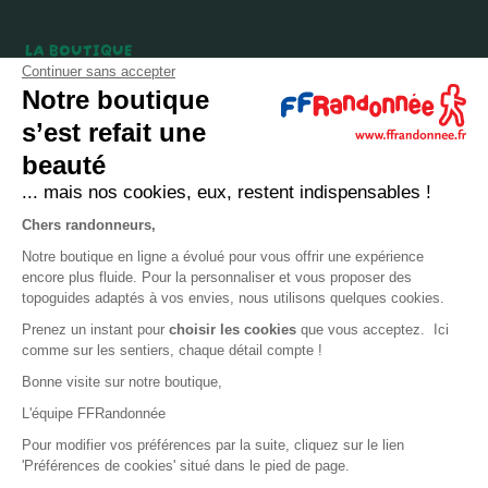
LA BOUTIQUE
Continuer sans accepter
Qui sommes-nous ?
Notre boutique
Comment devenir adhérent ?
s’est refait une
Mentions légales
beauté
CGV et politique de confidentialité
... mais nos cookies, eux, restent indispensables !
Cookies
Chers randonneurs,
Notre boutique en ligne a évolué pour vous offrir une expérience
LA FÉDÉRATION
encore plus fluide. Pour la personnaliser et vous proposer des
topoguides adaptés à vos envies, nous utilisons quelques cookies.
FFRandonnée
Prenez un instant pour
choisir les cookies
que vous acceptez. Ici
comme sur les sentiers, chaque détail compte !
Mon GR
Bonne visite sur notre boutique,
Faire un don
L'équipe FFRandonnée
Bénévoles
Pour modifier vos préférences par la suite, cliquez sur le lien
Formation
'Préférences de cookies' situé dans le pied de page.